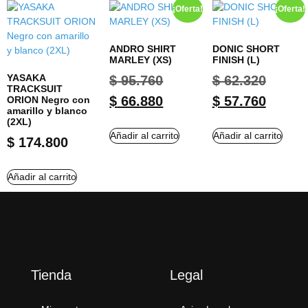
¡Oferta!
¡Oferta!
ANDRO SHIRT
DONIC SHORT
MARLEY (XS)
FINISH (L)
YASAKA
$
95.760
$
62.320
TRACKSUIT
$
66.880
$
57.760
ORION Negro con
amarillo y blanco
(2XL)
Añadir al carrito
Añadir al carrito
$
174.800
Añadir al carrito
Tienda
Legal