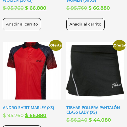
WOMEN (36 XS)
WOMEN (36 XS)
$
95.760
$
66.880
$
95.760
$
66.880
Añadir al carrito
Añadir al carrito
¡Oferta!
¡Oferta!
ANDRO SHIRT MARLEY (XS)
TIBHAR POLLERA PANTALÓN
CLASS LADY (XS)
$
95.760
$
66.880
$
56.240
$
44.080