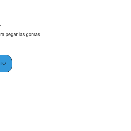
T
ra pegar las gomas
ITO