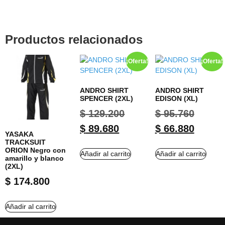
Productos relacionados
¡Oferta!
¡Oferta!
ANDRO SHIRT
ANDRO SHIRT
SPENCER (2XL)
EDISON (XL)
$
129.200
$
95.760
$
89.680
$
66.880
YASAKA
TRACKSUIT
ORION Negro con
Añadir al carrito
Añadir al carrito
amarillo y blanco
(2XL)
$
174.800
Añadir al carrito