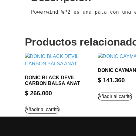
Powerwind WP2 es una pala con una 
Productos relacionad
DONIC CAYMAN
DONIC BLACK DEVIL
$
141.360
CARBON BALSA ANAT
$
266.000
Añadir al carrito
Añadir al carrito