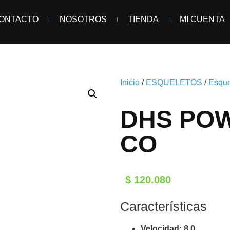
ONTACTO
NOSOTROS
TIENDA
MI CUENTA
Inicio
/
ESQUELETOS
/
Esqu
DHS PO
CO
$
120.080
Características
Velocidad: 8.0