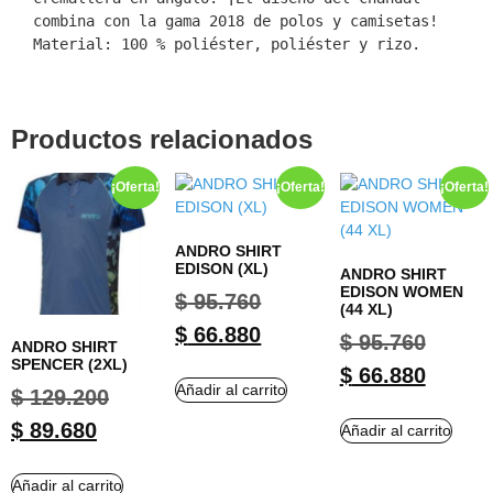
combina con la gama 2018 de polos y camisetas! 
Material: 100 % poliéster, poliéster y rizo.
Productos relacionados
¡Oferta!
¡Oferta!
¡Oferta!
ANDRO SHIRT
EDISON (XL)
ANDRO SHIRT
EDISON WOMEN
$
95.760
(44 XL)
$
66.880
$
95.760
ANDRO SHIRT
SPENCER (2XL)
$
66.880
Añadir al carrito
$
129.200
$
89.680
Añadir al carrito
Añadir al carrito