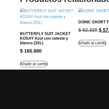
DONIC SHORT FI
$
62.320
$
57
BUTTERFLY SUIT JACKET
KOSAY Azul con celeste y
blanco (3XL)
Añadir al carrito
$
165.680
Añadir al carrito