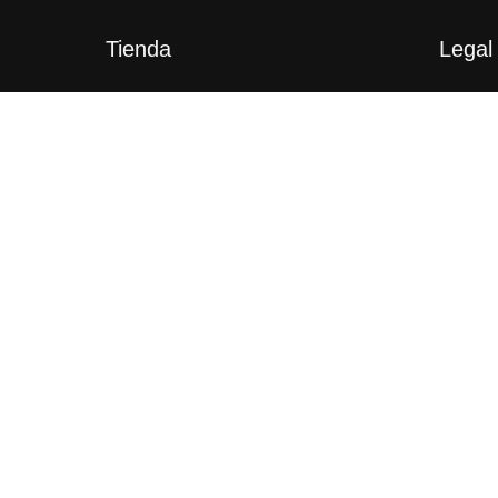
Tienda
Legal
Mi cuenta
Avis
Tienda
Polí
Carrito
Polí
Check Out
Pers