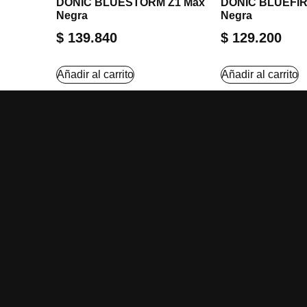
DONIC BLUESTORM Z1 Max
DONIC BLUEFIR
Negra
Negra
$
139.840
$
129.200
Añadir al carrito
Añadir al carrito