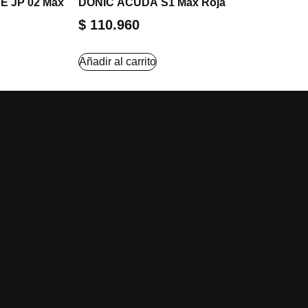
E JP 02 Max
DONIC ACUDA S1 Max Roja
$
110.960
Añadir al carrito