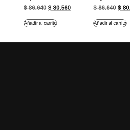
$
86.640
$
80.560
$
86.640
$
80
Añadir al carrito
Añadir al carrito