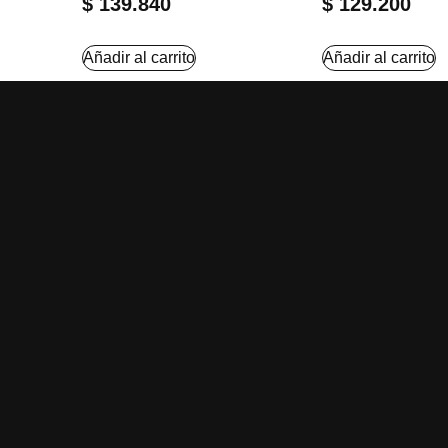
$
139.840
$
129.200
Añadir al carrito
Añadir al carrito