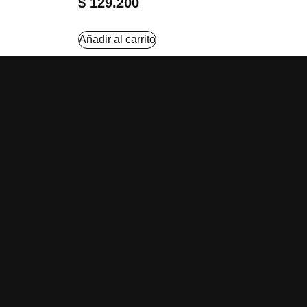
$
129.200
Añadir al carrito