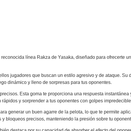
 reconocida línea Rakza de Yasaka, diseñado para ofrecerte un 
llos jugadores que buscan un estilo agresivo y de ataque. Su di
ego dinámico y lleno de sorpresas para tus oponentes.
recisos. Esta goma te proporciona una respuesta instantánea y 
n rápidos y sorprender a tus oponentes con golpes impredecible
a generar un buen agarre de la pelota, lo que te permite aplicar 
as y bloqueos precisos, manteniendo la presión sobre tu opone
én destaca por su capacidad de absorber el efecto del oponent