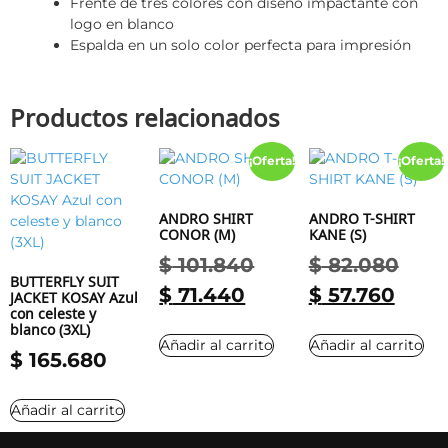
Frente de tres colores con diseño impactante con
logo en blanco
Espalda en un solo color perfecta para impresión
Productos relacionados
¡Oferta!
¡Oferta!
ANDRO SHIRT
ANDRO T-SHIRT
CONOR (M)
KANE (S)
$
101.840
$
82.080
BUTTERFLY SUIT
$
71.440
$
57.760
JACKET KOSAY Azul
con celeste y
blanco (3XL)
Añadir al carrito
Añadir al carrito
$
165.680
Añadir al carrito