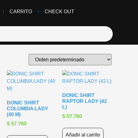
CARRITO
CHECK OUT
DONIC SHIRT
RAPTOR LADY (42
DONIC SHIRT
L)
COLUMBIA LADY
(40 M)
$
57.760
$
57.760
Añadir al carrito