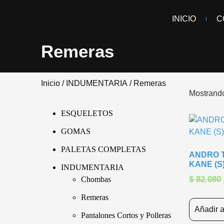
INICIO
C
Remeras
Inicio
/
INDUMENTARIA
/ Remeras
Mostrando
ESQUELETOS
GOMAS
PALETAS COMPLETAS
ANDRO T
KANE (S
INDUMENTARIA
$
82.080
Chombas
Remeras
Añadir a
Pantalones Cortos y Polleras