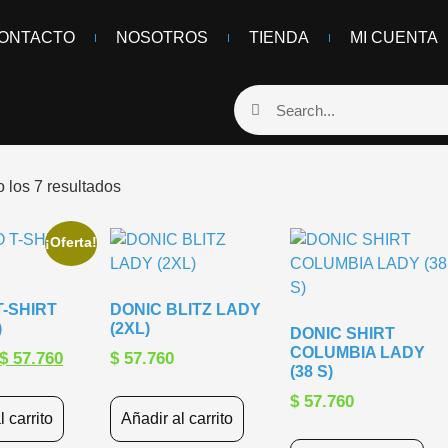
ONTACTO
NOSOTROS
TIENDA
MI CUENTA
 los 7 resultados
¡Oferta!
-SHIRT
DONIC BLITZ LADY
)
(2XL)
DONIC SHIRT
COLUMBIA LADY
$
57.760
$
57.760
(38 S)
$
57.760
l carrito
Añadir al carrito