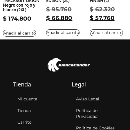
TRACKSUIT ORION
EDISON (XL)
FINISH (L)
Negro con rojo y
$
95.760
$
62.320
blanco (2XL)
$
66.880
$
57.760
$
174.800
Añadir al carrito
Añadir al carrito
Añadir al carrito
Tienda
Legal
Mi cuenta
Aviso Legal
Tienda
Política de
Privacidad
Carrito
Política de Cookies