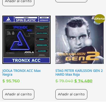
Añadir al carrito
¡Oferta!
JOOLA TRONIX ACC Max
STAG PETER KARLSSON GEN 2
Negra
HARD Max Roja
$
95.760
$
79.040
$
74.480
Añadir al carrito
Añadir al carrito