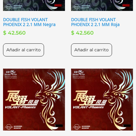
DOUBLE FISH VOLANT
DOUBLE FISH VOLANT
PHOENIX 2 2.1 MM Negra
PHOENIX 2 2.1 MM Roja
$
42.560
$
42.560
Añadir al carrito
Añadir al carrito